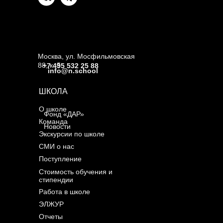
Москва, ул. Мосфильмовская
88, к. 5
+7 495 532 25 88
info@n.school
ШКОЛА
О школе
Фонд «ДАР»
Команда
Новости
Экскурсии по школе
СМИ о нас
Поступление
Стоимость обучения и
стипендии
Работа в школе
ЭЛЖУР
Отчеты