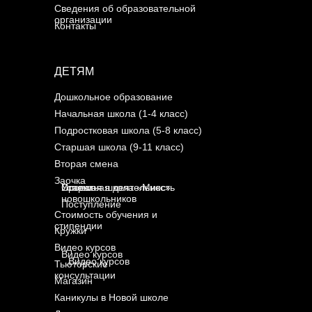
Сведения об образовательной
организации
Контакты
ДЕТЯМ
Дошкольное образование
Начальная школа (1-4 класс)
Подростковая школа (5-8 класс)
Старшая школа (9-11 класс)
Вторая смена
Заочка
Успехи
Проектная деятельность
Старшая школа «Микс»
новошкольников
Поступление
Стоимость обучения и
стипендии
Кружки
Видео курсов
Видео курсов
Видео курсов
Тьюторcкие
консультации
Магазин
Каникулы в Новой школе