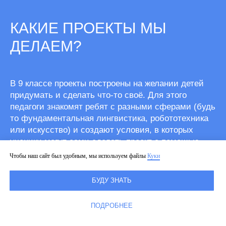
КАКИЕ ПРОЕКТЫ МЫ
ДЕЛАЕМ?
В 9 классе проекты построены на желании детей
придумать и сделать что-то своё. Для этого
педагоги знакомят ребят с разными сферами (будь
то фундаментальная лингвистика, робототехника
или искусство) и создают условия, в которых
ученики могут сами сделать проект с помощью
каскадного метода.
Чтобы наш сайт был удобным, мы используем файлы
Куки
Десятиклассники осваивают метод гибкого
БУДУ ЗНАТЬ
проектирования (Agile), а в одиннадцатом классе
выпускники готовят проект в форме
ПОДРОБНЕЕ
академического эссе.