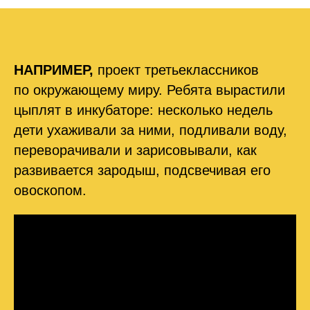
НАПРИМЕР,
проект третьеклассников
по окружающему миру. Ребята вырастили
цыплят в инкубаторе: несколько недель
дети ухаживали за ними, подливали воду,
переворачивали и зарисовывали, как
развивается зародыш, подсвечивая его
овоскопом.