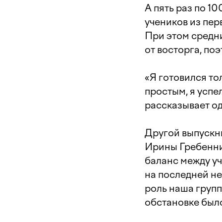
А пять раз по 1
учеников из пер
При этом средни
от восторга, по
«Я готовился то
простым, я успе
рассказывает о
Другой выпускн
Ирины Гребенни
баланс между уч
на последней не
роль наша групп
обстановке было