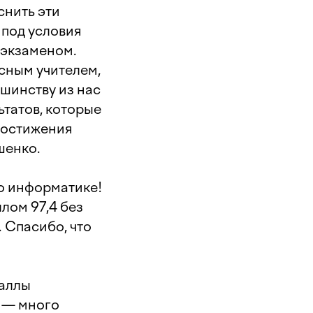
снить эти
 под условия
 экзаменом.
асным учителем,
ьшинству из нас
ьтатов, которые
 достижения
шенко.
по информатике!
лом 97,4 без
. Спасибо, что
баллы
Э — много