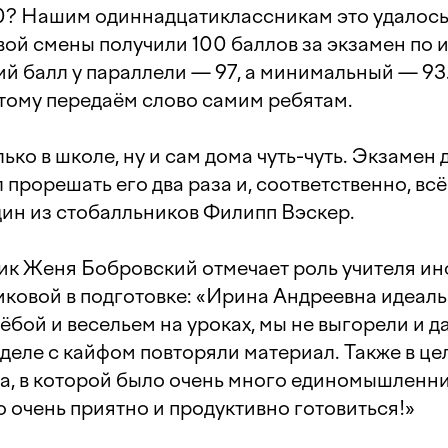
00? Нашим одиннадцатиклассникам это удалось
вой смены получили 100 баллов за экзамен по
й балл у параллели — 97, а минимальный — 93.
этому передаём слово самим ребятам.
лько в школе, ну и сам дома чуть-чуть. Экзамен
л прорешать его два раза и, соответственно, вс
дин из стобалльников Филипп Вэскер.
ик Женя Бобровский отмечает роль учителя и
ковой в подготовке: «Ирина Андреевна идеал
ёбой и весельем на уроках, мы не выгорели и д
деле с кайфом повторяли материал. Также в ц
а, в которой было очень много единомышленник
 очень приятно и продуктивно готовиться!»