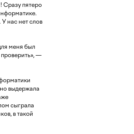
! Сразу пятеро
 информатике.
 У нас нет слов
 для меня был
ё проверить», —
нформатики
ьно выдержала
аже
елом сыграла
ов, в такой