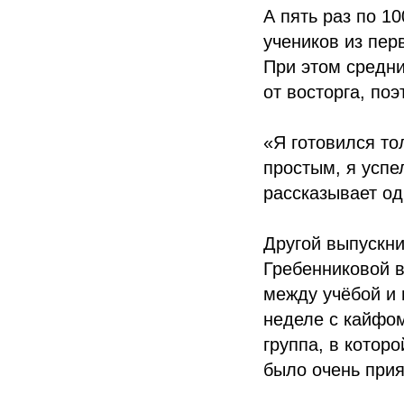
А пять раз по 1
учеников из пер
При этом средни
от восторга, по
«Я готовился то
простым, я успе
рассказывает од
Другой выпускн
Гребенниковой 
между учёбой и 
неделе с кайфом
группа, в котор
было очень прия