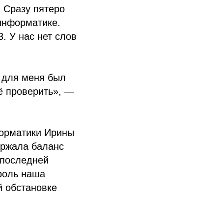
 Сразу пятеро
 информатике.
. У нас нет слов
н для меня был
сё проверить», —
форматики Ирины
ержала баланс
 последней
роль наша
й обстановке