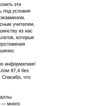
снить эти
ь под условия
 экзаменом.
асным учителем,
шинству из нас
ьтатов, которые
е достижения
яшенко.
по информатике!
лом 97,4 без
 Спасибо, что
баллы
Э — много