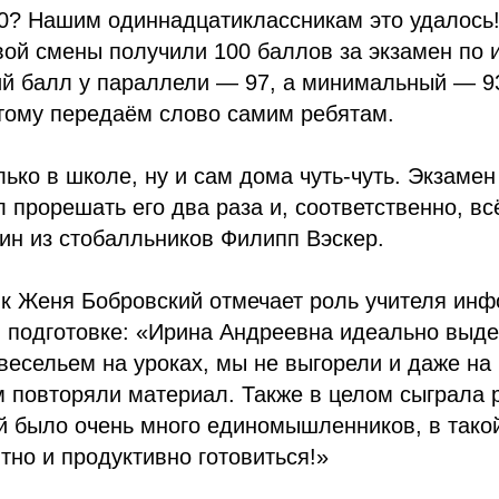
00? Нашим одиннадцатиклассникам это удалось!
вой смены получили 100 баллов за экзамен по
й балл у параллели — 97, а минимальный — 93
этому передаём слово самим ребятам.
лько в школе, ну и сам дома чуть-чуть. Экзаме
л прорешать его два раза и, соответственно, в
ин из стобалльников Филипп Вэскер.
ик Женя Бобровский отмечает роль учителя ин
в подготовке: «Ирина Андреевна идеально выд
весельем на уроках, мы не выгорели и даже на
 повторяли материал. Также в целом сыграла 
ой было очень много единомышленников, в тако
тно и продуктивно готовиться!»